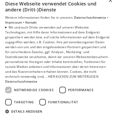
×
Diese Webseite verwendet Cookies und
Privatkunden
andere (Dritt-)Dienste
Gewerbekunden
Karriere
Weitere Informationen finden Sie in unseren:
Datenschutzhinweise •
Unternehmen
Impressum •
Kontakt
Wir und auch Dritte verwenden auf unserer Webseite
Kontakt
Technologien, mit Hilfe derer Informationen auf dem Endgerät
gespeichert werden bzw. auf solche Informationen auf dem Endgerät
zugegriffen werden, z.B. Cookies. Ihre personenbezogenen Daten
Um externe HTML-Inhalte anzuzeigen, benötigen wir
werden von uns und den eingebundenen Partnern gespeichert und
Ihre Einwilligung.
für verschiedene Zwecke, ggf. Analyse-, Marketing- und
Statistikzwecke verarbeitet, damit wir unseren Webseitenbesuchern
Weitere Informationen finden Sie in unserer
personalisierte Anzeigen oder Inhalte bereitstellen, Funktionen für
Datenschutzerklärung.
soziale Medien anbieten und Informationen über deren Interessen
und das Nutzerverhalten erhalten können. Cookies, die nicht
technisch-notwendig sind,... HIER KLICKEN ZUM WEITERLESEN
Cookie-Einstellungen öffnen
Datenschutzhinweise
NOTWENDIGE COOKIES
PERFORMANCE
TARGETING
FUNKTIONALITÄT
DETAILS ANZEIGEN