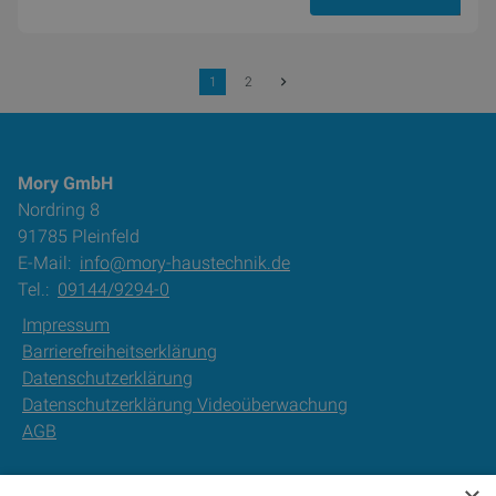
30. Juli 2025
1
2
Mory GmbH
Nordring 8
91785 Pleinfeld
E-Mail:
info@mory-haustechnik.de
Tel.:
09144/9294-0
Impressum
Barrierefreiheitserklärung
Datenschutzerklärung
Datenschutzerklärung Videoüberwachung
AGB
Unsere Bereiche