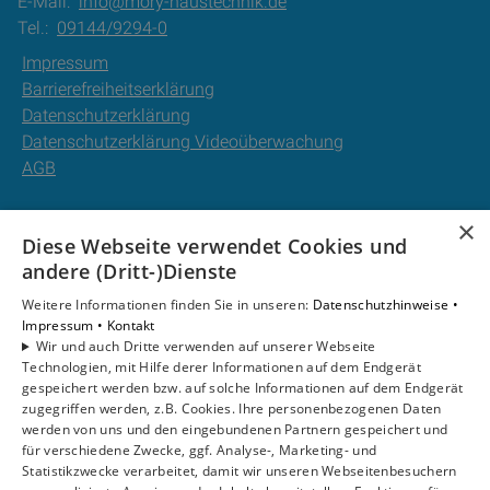
E-Mail:
info@mory-haustechnik.de
Tel.:
09144/9294-0
Impressum
Barrierefreiheitserklärung
Datenschutzerklärung
Datenschutzerklärung Videoüberwachung
AGB
Unsere Bereiche
×
Diese Webseite verwendet Cookies und
Privatkunden
andere (Dritt-)Dienste
Gewerbekunden
Karriere
Weitere Informationen finden Sie in unseren:
Datenschutzhinweise •
Unternehmen
Impressum •
Kontakt
Wir und auch Dritte verwenden auf unserer Webseite
Kontakt
Technologien, mit Hilfe derer Informationen auf dem Endgerät
gespeichert werden bzw. auf solche Informationen auf dem Endgerät
zugegriffen werden, z.B. Cookies. Ihre personenbezogenen Daten
Um externe HTML-Inhalte anzuzeigen, benötigen wir
werden von uns und den eingebundenen Partnern gespeichert und
Ihre Einwilligung.
für verschiedene Zwecke, ggf. Analyse-, Marketing- und
Statistikzwecke verarbeitet, damit wir unseren Webseitenbesuchern
Weitere Informationen finden Sie in unserer