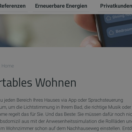
Referenzen
Erneuerbare Energien
Privatkunde
Unternehmen umschalten
termenü für Karriere umschalten
Untermenü für 
t Home
rtables Wohnen
ezu jeden Bereich Ihres Hauses via App oder Sprachsteuerung
m, um die Lichtstimmung in Ihrem Bad, die richtige Musik oder
me regelt das für Sie. Und das Beste: Sie müssen dafür noch ni
aubsdomizil aus mit der Anwesenheitssimulation die Rollläden u
ur im Wohnzimmer schon auf dem Nachhauseweg einstellen. Ent