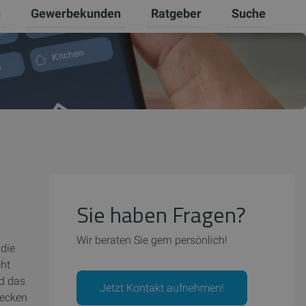
n
Gewerbekunden
Ratgeber
Suche
Erneuerbare Energien umschalten
Untermenü für Privatkunden umschalten
Untermenü für Gewerbekunde
Untermenü für 
Sie haben Fragen?
Wir beraten Sie gern persönlich!
 die
cht
nd das
Jetzt Kontakt aufnehmen!
decken