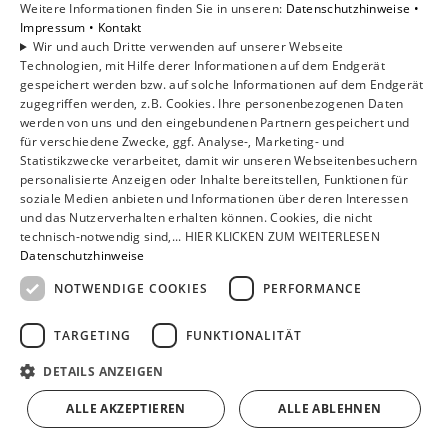
Weitere Informationen finden Sie in unseren:
Datenschutzhinweise •
Wärmepumpe
Impressum •
Kontakt
Wir und auch Dritte verwenden auf unserer Webseite
Technologien, mit Hilfe derer Informationen auf dem Endgerät
gespeichert werden bzw. auf solche Informationen auf dem Endgerät
Die Ersparnis ist stark von der im Betrieb erreichten
zugegriffen werden, z.B. Cookies. Ihre personenbezogenen Daten
Jahresarbeitszahl und dem Verhältnis
werden von uns und den eingebundenen Partnern gespeichert und
von Wärmepumpenstrompreis und dem Preis der
für verschiedene Zwecke, ggf. Analyse-, Marketing- und
alternativen fossilen Brennstoffe abhängig. Eine
Statistikzwecke verarbeitet, damit wir unseren Webseitenbesuchern
personalisierte Anzeigen oder Inhalte bereitstellen, Funktionen für
Erdwärmepumpenanlage mit einer Jahresarbeitszahl
soziale Medien anbieten und Informationen über deren Interessen
von mindestens 4,0 kann bei den heutigen Preisen bis
und das Nutzerverhalten erhalten können. Cookies, die nicht
zu 50 Prozent der Energiekosten einsparen. Im Schnitt
technisch-notwendig sind,... HIER KLICKEN ZUM WEITERLESEN
amortisiert sich eine Wärmepumpe nach etwa 10
Datenschutzhinweise
Jahren.
NOTWENDIGE COOKIES
PERFORMANCE
TARGETING
FUNKTIONALITÄT
Einsparungen berechnen
DETAILS ANZEIGEN
Kosten berechnen
ALLE AKZEPTIEREN
ALLE ABLEHNEN