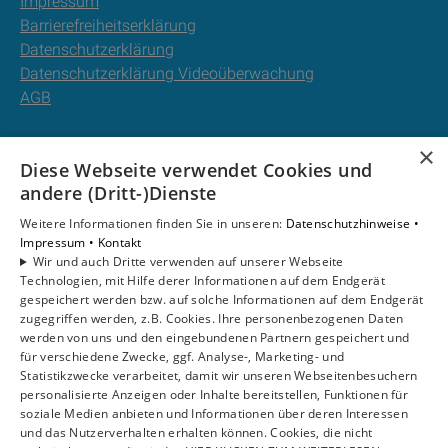
Impressum
Barrierefreiheitserklärung
Datenschutzerklärung
Datenschutzerklärung Videoüberwachung
AGB
Unsere Bereiche
×
Diese Webseite verwendet Cookies und
Privatkunden
andere (Dritt-)Dienste
Gewerbekunden
Karriere
Weitere Informationen finden Sie in unseren:
Datenschutzhinweise •
Unternehmen
Impressum •
Kontakt
Wir und auch Dritte verwenden auf unserer Webseite
Kontakt
Technologien, mit Hilfe derer Informationen auf dem Endgerät
gespeichert werden bzw. auf solche Informationen auf dem Endgerät
zugegriffen werden, z.B. Cookies. Ihre personenbezogenen Daten
Um externe HTML-Inhalte anzuzeigen, benötigen wir
werden von uns und den eingebundenen Partnern gespeichert und
Ihre Einwilligung.
für verschiedene Zwecke, ggf. Analyse-, Marketing- und
Statistikzwecke verarbeitet, damit wir unseren Webseitenbesuchern
Weitere Informationen finden Sie in unserer
personalisierte Anzeigen oder Inhalte bereitstellen, Funktionen für
Datenschutzerklärung.
soziale Medien anbieten und Informationen über deren Interessen
und das Nutzerverhalten erhalten können. Cookies, die nicht