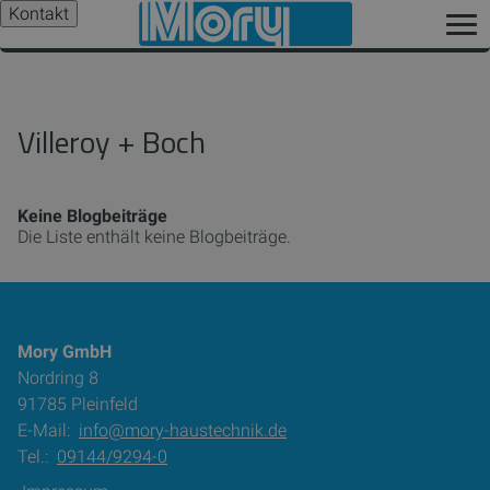
Kontakt
Villeroy + Boch
Keine Blogbeiträge
Die Liste enthält keine Blogbeiträge.
Mory GmbH
Nordring 8
91785 Pleinfeld
E-Mail:
info@mory-haustechnik.de
Tel.:
09144/9294-0