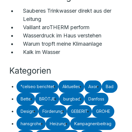
Sauberes Trinkwasser direkt aus der
Leitung
Vaillant aroTHERM perform
Wasserdruck im Haus verstehen
Warum tropft meine Klimaanlage
Kalk im Wasser
Kategorien
°celseo berichtet
Aktuelles
Axor
Bad
Bette
BRÖTJE
burgbad
Danfoss
Design
Förderung
GEBERIT
GROHE
hansgrohe
Heizung
Kampagnenbeitrag