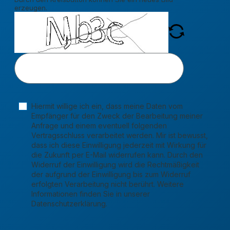
erzeugen.
Hiermit willige ich ein, dass meine Daten vom
Empfänger für den Zweck der Bearbeitung meiner
Anfrage und einem eventuell folgenden
Vertragsschluss verarbeitet werden. Mir ist bewusst,
dass ich diese Einwilligung jederzeit mit Wirkung für
die Zukunft per E-Mail widerrufen kann. Durch den
Widerruf der Einwilligung wird die Rechtmäßigkeit
der aufgrund der Einwilligung bis zum Widerruf
erfolgten Verarbeitung nicht berührt. Weitere
Informationen finden Sie in unserer
Datenschutzerklärung.