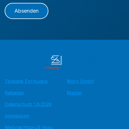
Absenden
Testseite Formulare
Mory GmbH
Ratgeber
Master
Datenschutz 1.6.2026
Impressum
Weihnachtsgruß hissu