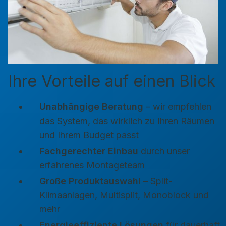
Ihre Vorteile auf einen Blick
Unabhängige Beratung
– wir empfehlen
das System, das wirklich zu Ihren Räumen
und Ihrem Budget passt
Fachgerechter Einbau
durch unser
erfahrenes Montageteam
Große Produktauswahl
– Split-
Klimaanlagen, Multisplit, Monoblock und
mehr
Energieeffiziente Lösungen
für dauerhaft