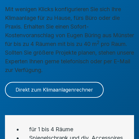
Mit wenigen Klicks konfigurieren Sie sich Ihre
Klimaanlage für zu Hause, fürs Büro oder die
Praxis. Erhalten Sie einen Sofort-
Kostenvoranschlag von Eugen Büring aus Münster
2
für bis zu 4 Räumen mit bis zu 40 m
pro Raum.
Sollten Sie größere Projekte planen, stehen unsere
Experten Ihnen gerne telefonisch oder per E-Mail
zur Verfügung.
Direkt zum Klimaanlagenrechner
für 1 bis 4 Räume
Spiegelschrank und div. Accessoires