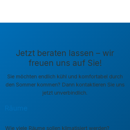
Jetzt beraten lassen – wir
freuen uns auf Sie!
Sie möchten endlich kühl und komfortabel durch
den Sommer kommen? Dann kontaktieren Sie uns
jetzt unverbindlich.
Räume
Wie viele Räume sollen klimatisiert werden?