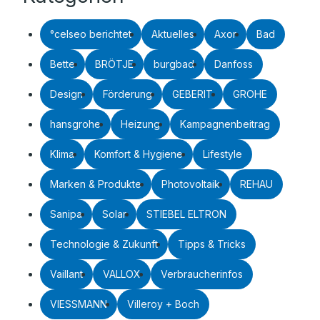
°celseo berichtet
Aktuelles
Axor
Bad
Bette
BRÖTJE
burgbad
Danfoss
Design
Förderung
GEBERIT
GROHE
hansgrohe
Heizung
Kampagnenbeitrag
Klima
Komfort & Hygiene
Lifestyle
Marken & Produkte
Photovoltaik
REHAU
Sanipa
Solar
STIEBEL ELTRON
Technologie & Zukunft
Tipps & Tricks
Vaillant
VALLOX
Verbraucherinfos
VIESSMANN
Villeroy + Boch