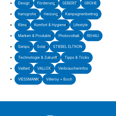
Design
Förderung
GEBERIT
GROHE
hansgrohe
Heizung
Kampagnenbeitrag
Klima
Komfort & Hygiene
Lifestyle
Marken & Produkte
Photovoltaik
REHAU
Sanipa
Solar
STIEBEL ELTRON
Technologie & Zukunft
Tipps & Tricks
Vaillant
VALLOX
Verbraucherinfos
VIESSMANN
Villeroy + Boch