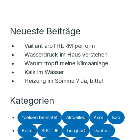
Neueste Beiträge
Vaillant aroTHERM perform
Wasserdruck im Haus verstehen
Warum tropft meine Klimaanlage
Kalk im Wasser
Heizung im Sommer? Ja, bitte!
Kategorien
°celseo berichtet
Aktuelles
Axor
Bad
Bette
BRÖTJE
burgbad
Danfoss