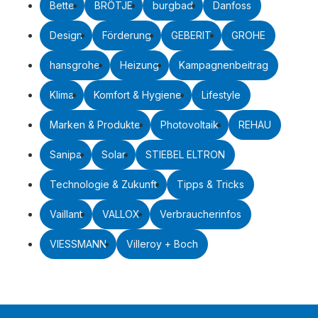
Bette
BRÖTJE
burgbad
Danfoss
Design
Förderung
GEBERIT
GROHE
hansgrohe
Heizung
Kampagnenbeitrag
Klima
Komfort & Hygiene
Lifestyle
Marken & Produkte
Photovoltaik
REHAU
Sanipa
Solar
STIEBEL ELTRON
Technologie & Zukunft
Tipps & Tricks
Vaillant
VALLOX
Verbraucherinfos
VIESSMANN
Villeroy + Boch