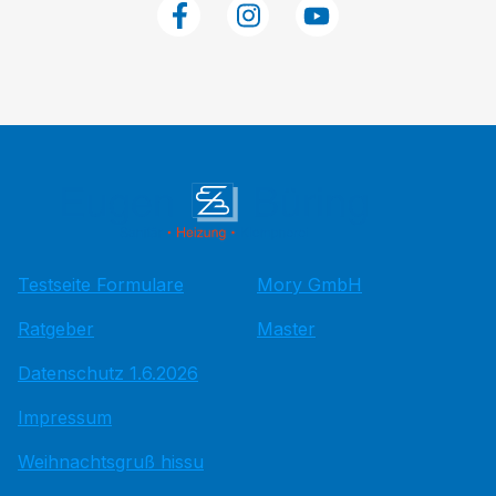
Testseite Formulare
Mory GmbH
Ratgeber
Master
Datenschutz 1.6.2026
Impressum
Weihnachtsgruß hissu