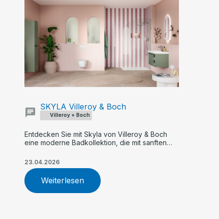
SKYLA Villeroy & Boch
Villeroy + Boch
Entdecken Sie mit Skyla von Villeroy & Boch
eine moderne Badkollektion, die mit sanften
Rundungen, klaren Kanten und asymmetrischer
Formensprache überzeugt. Flexible Farb- und
23.04.2026
Größenoptionen, innovative Armaturen und
nachhaltige WC-Technologie machen Skyla zur
Weiterlesen
idealen Wahl für Ihr individuelles Traumbad.