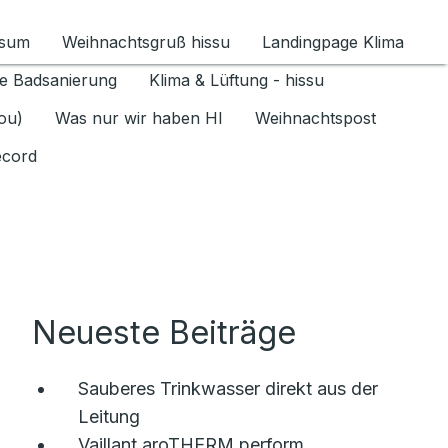
ssum
Weihnachtsgruß hissu
Landingpage Klima
ür Datenschutz 1.6.2026 umschalten
e Badsanierung
Klima & Lüftung - hissu
jou)
Was nur wir haben HI
Weihnachtspost
ecord
Neueste Beiträge
Sauberes Trinkwasser direkt aus der
Leitung
Vaillant aroTHERM perform