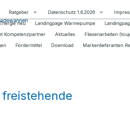
Ratgeber
Datenschutz 1.6.2026
Impre
Untermenü für Ratgeber umschalten
Untermenü f
 Badewannen
Energie neu
Landingpage Wärmepumpe
Landingpag
ant Kompetenzpartner
Aktuelles
Fliesenarbeiten (tou
gen
Fördermittel
Download
Markenlieferanten R
 freistehende