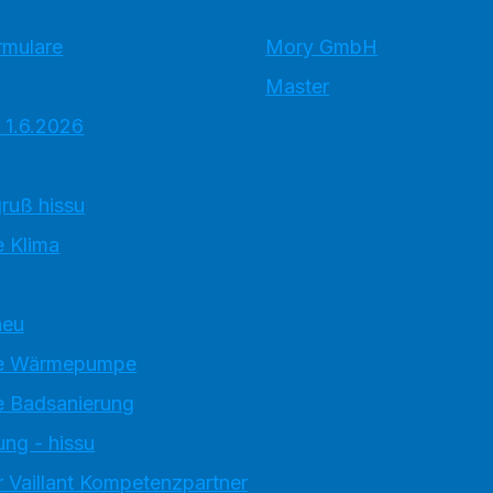
rmulare
Mory GmbH
Master
 1.6.2026
ruß hissu
 Klima
neu
e Wärmepumpe
 Badsanierung
ung - hissu
 Vaillant Kompetenzpartner