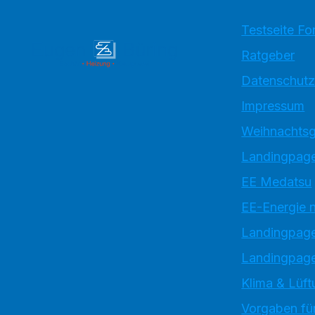
Testseite Fo
Ratgeber
Datenschutz
Impressum
Weihnachtsg
Landingpage
EE Medatsu
EE-Energie 
Landingpag
Landingpage
Klima & Lüft
Vorgaben für