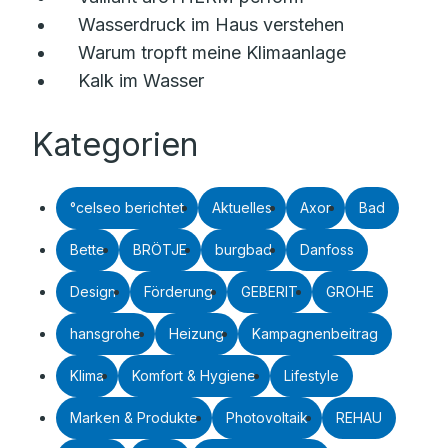
Wasserdruck im Haus verstehen
Warum tropft meine Klimaanlage
Kalk im Wasser
Kategorien
°celseo berichtet
Aktuelles
Axor
Bad
Bette
BRÖTJE
burgbad
Danfoss
Design
Förderung
GEBERIT
GROHE
hansgrohe
Heizung
Kampagnenbeitrag
Klima
Komfort & Hygiene
Lifestyle
Marken & Produkte
Photovoltaik
REHAU