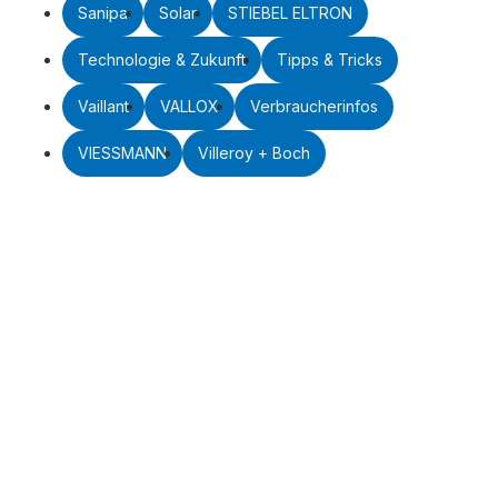
Sanipa
Solar
STIEBEL ELTRON
Technologie & Zukunft
Tipps & Tricks
Vaillant
VALLOX
Verbraucherinfos
VIESSMANN
Villeroy + Boch