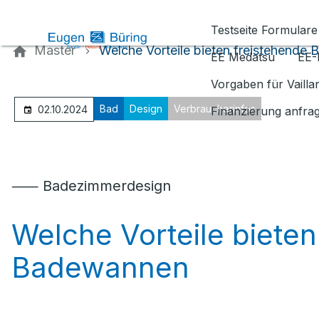
Kontaktieren Sie uns
Testseite Formulare
Master
Welche Vorteile bieten freistehende
EE Medatsu
EE-
Vorgaben für Vaill
Bad
Design
Verbraucherinfos
02.10.2024
Finanzierung anfra
⸺ Badezimmerdesign
Welche Vorteile bieten
Badewannen