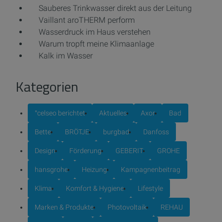
Sauberes Trinkwasser direkt aus der Leitung
Vaillant aroTHERM perform
Wasserdruck im Haus verstehen
Warum tropft meine Klimaanlage
Kalk im Wasser
Kategorien
°celseo berichtet
Aktuelles
Axor
Bad
Bette
BRÖTJE
burgbad
Danfoss
Design
Förderung
GEBERIT
GROHE
hansgrohe
Heizung
Kampagnenbeitrag
Klima
Komfort & Hygiene
Lifestyle
Marken & Produkte
Photovoltaik
REHAU