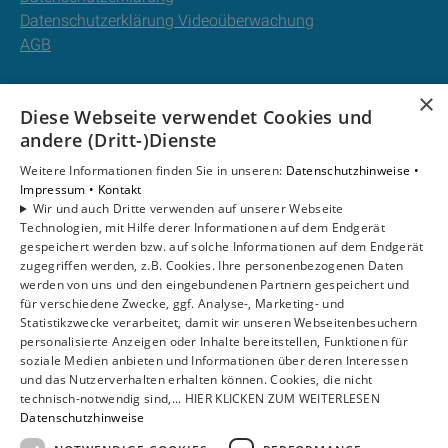
Datenschutzerklärung Videoüberwachung
AGB
Unsere Bereiche
×
Diese Webseite verwendet Cookies und
Privatkunden
andere (Dritt-)Dienste
Gewerbekunden
Karriere
Weitere Informationen finden Sie in unseren:
Datenschutzhinweise •
Unternehmen
Impressum •
Kontakt
Wir und auch Dritte verwenden auf unserer Webseite
Kontakt
Technologien, mit Hilfe derer Informationen auf dem Endgerät
gespeichert werden bzw. auf solche Informationen auf dem Endgerät
zugegriffen werden, z.B. Cookies. Ihre personenbezogenen Daten
Um externe HTML-Inhalte anzuzeigen, benötigen wir
werden von uns und den eingebundenen Partnern gespeichert und
Ihre Einwilligung.
für verschiedene Zwecke, ggf. Analyse-, Marketing- und
Statistikzwecke verarbeitet, damit wir unseren Webseitenbesuchern
Weitere Informationen finden Sie in unserer
personalisierte Anzeigen oder Inhalte bereitstellen, Funktionen für
Datenschutzerklärung.
soziale Medien anbieten und Informationen über deren Interessen
und das Nutzerverhalten erhalten können. Cookies, die nicht
technisch-notwendig sind,... HIER KLICKEN ZUM WEITERLESEN
Cookie-Einstellungen öffnen
Datenschutzhinweise