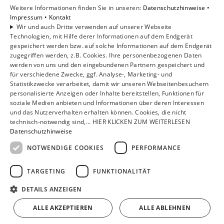
Karriere
Weitere Informationen finden Sie in unseren:
Datenschutzhinweise •
Unternehmen
Impressum •
Kontakt
Wir und auch Dritte verwenden auf unserer Webseite
Kontakt
Technologien, mit Hilfe derer Informationen auf dem Endgerät
gespeichert werden bzw. auf solche Informationen auf dem Endgerät
zugegriffen werden, z.B. Cookies. Ihre personenbezogenen Daten
Um externe HTML-Inhalte anzuzeigen, benötigen wir
werden von uns und den eingebundenen Partnern gespeichert und
Ihre Einwilligung.
für verschiedene Zwecke, ggf. Analyse-, Marketing- und
Statistikzwecke verarbeitet, damit wir unseren Webseitenbesuchern
Weitere Informationen finden Sie in unserer
personalisierte Anzeigen oder Inhalte bereitstellen, Funktionen für
Datenschutzerklärung.
soziale Medien anbieten und Informationen über deren Interessen
und das Nutzerverhalten erhalten können. Cookies, die nicht
technisch-notwendig sind,... HIER KLICKEN ZUM WEITERLESEN
Cookie-Einstellungen öffnen
Datenschutzhinweise
NOTWENDIGE COOKIES
PERFORMANCE
TARGETING
FUNKTIONALITÄT
DETAILS ANZEIGEN
ALLE AKZEPTIEREN
ALLE ABLEHNEN