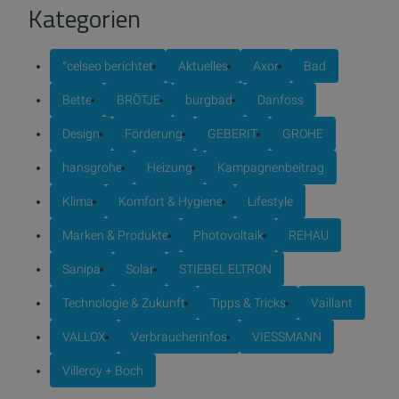
Kategorien
°celseo berichtet
Aktuelles
Axor
Bad
Bette
BRÖTJE
burgbad
Danfoss
Design
Förderung
GEBERIT
GROHE
hansgrohe
Heizung
Kampagnenbeitrag
Klima
Komfort & Hygiene
Lifestyle
Marken & Produkte
Photovoltaik
REHAU
Sanipa
Solar
STIEBEL ELTRON
Technologie & Zukunft
Tipps & Tricks
Vaillant
VALLOX
Verbraucherinfos
VIESSMANN
Villeroy + Boch