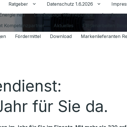
Ratgeber
Datenschutz 1.6.2026
Impre
Untermenü für Ratgeber umschalten
Untermenü f
Energie neu
Landingpage Wärmepumpe
Landingpag
ant Kompetenzpartner
Aktuelles
Fliesenarbeiten (tou
gen
Fördermittel
Download
Markenlieferanten R
endienst:
ahr für Sie da.