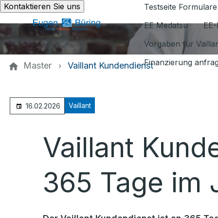
Kontaktieren Sie uns
Testseite Formulare
EE Medatsu
EE-
Vorgaben für Vaill
Finanzierung anfra
Master
Vaillant Kundendienst
Vaillant
16.02.2026
Vaillant Kund
365 Tage im J