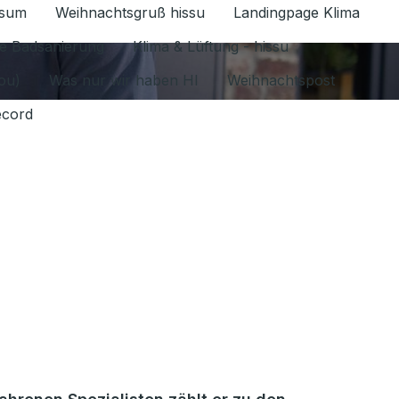
ssum
Weihnachtsgruß hissu
Landingpage Klima
ür Datenschutz 1.6.2026 umschalten
e Badsanierung
Klima & Lüftung - hissu
jou)
Was nur wir haben HI
Weihnachtspost
ecord