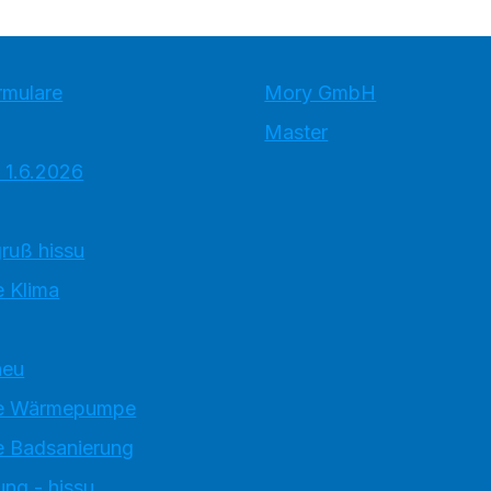
rmulare
Mory GmbH
Master
 1.6.2026
ruß hissu
 Klima
neu
e Wärmepumpe
 Badsanierung
ung - hissu