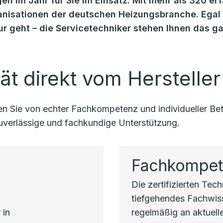
en im Jahr für Sie im Einsatz. Mit mehr als 320 er
isationen der deutschen Heizungsbranche. Egal o
r geht – die Servicetechniker stehen Ihnen das g
ät direkt vom Hersteller
eren Sie von echter Fachkompetenz und individueller 
 zuverlässige und fachkundige Unterstützung.
Fachkompe
Die zertifizierten Tec
h
tiefgehendes Fachwi
 in
regelmäßig an aktuell