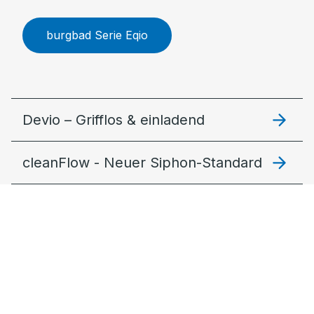
burgbad Serie Eqio
Devio – Grifflos & einladend
cleanFlow - Neuer Siphon-Standard
Lin20 – Modular und stimmig
Fiumo 2.0: Filigran & lebendig
MagicTwist – Der
Verwandlungskünstler